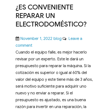
MI
¿ES CONVENIENTE
ELECTRODOMÉSTICO
REPARAR UN
ELECTRODOMÉSTICO?
Posted
Categories
November 1, 2022
blog
Leave a
on
on
comment
¿ES
Cuando el equipo falle, es mejor hacerlo
CONVENIENTE
revisar por un experto. Este le dará un
REPARAR
presupuesto para reparar la máquina. Si la
UN
cotización es superior o igual al 60% del
ELECTRODOMÉSTICO?
valor del equipo y este tiene más de 3 años,
será motivo suficiente para adquirir uno
nuevo y no enviar a reparar. Si el
presupuesto es ajustado, es una buena
razón para invertir en una reparación, la