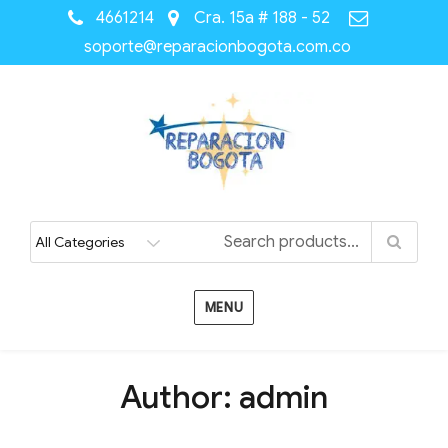
4661214
Cra. 15a # 188 - 52
soporte@reparacionbogota.com.co
MENU
Author:
admin