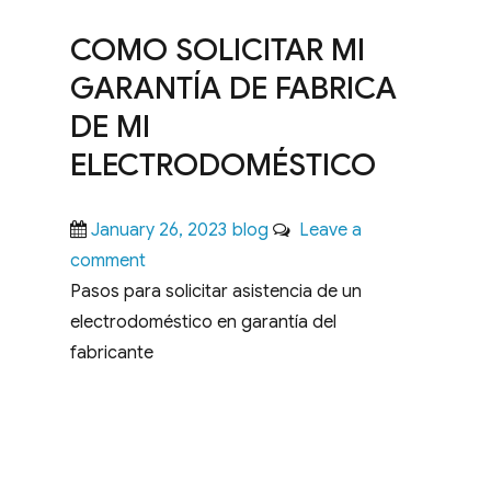
COMO SOLICITAR MI
GARANTÍA DE FABRICA
DE MI
ELECTRODOMÉSTICO
Posted
Categories
January 26, 2023
blog
Leave a
on
on
comment
COMO
Pasos para solicitar asistencia de un
SOLICITAR
electrodoméstico en garantía del
MI
fabricante
GARANTÍA
DE
FABRICA
DE