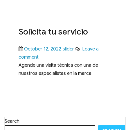
Solicita tu servicio
Posted
Categories
October 12, 2022
slider
Leave a
on
on
comment
Solicita
Agende una visita técnica con una de
tu
nuestros especialistas en la marca
servicio
Search