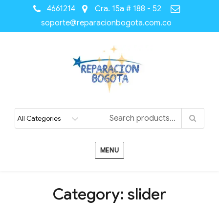
4661214
Cra. 15a # 188 - 52
soporte@reparacionbogota.com.co
MENU
Category:
slider